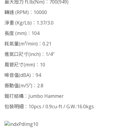
最大扭力 ft.lb(Nm)︰700(949)
轉速 (RPM)︰10000
淨重 (Kg/Lb)︰1.37/3.0
長度 (mm)︰104
耗氣量(m³/min)︰0.21
進氣口尺寸(inch)︰1/4"
風管尺寸(mm)︰10
噪音值(dBA)︰94
振動值(m/S²)︰2.8
鎚打結構︰Jumbo Hammer
包裝明細︰10pcs / 0.9cu-ft / G.W.:16.0kgs