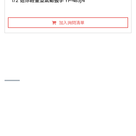
1/2"迷你輕量型氣動扳手 YF-485J4
加入詢問清單
聯絡訊息
永發氣動有限公司
413 台中市霧峰區中正路573之14號
聯絡人：蔡軍帆
886-4-2332-3312
886-4-2330-8112