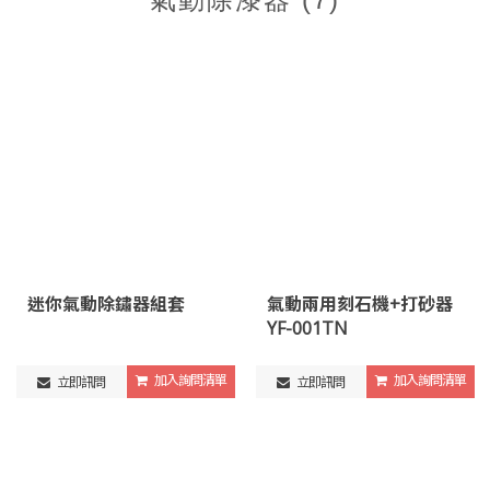
迷你氣動除鏽器組套
氣動兩用刻石機+打砂器
YF-001TN
加入詢問清單
加入詢問清單
立即訊問
立即訊問